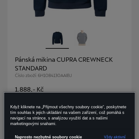
Pánská mikina CUPRA CREWNECK
STANDARD
Číslo zboží: 6H1084130AAIBJ
1.888
,- Kč
vč. DPH, bez nákladů na dopravu
Skladem v omezeném množství
Když kliknete na „Přijmout všechny soubory cookie“, poskytnete
tím souhlas k jejich ukládání na vašem zařízení, což pomáhá s
navigací na stránce, s analýzou využití dat a s našimi
Velikost:
Počet kusů:
marketingovými snahami.
Naprosto nezbytné soubory cookie
Vždy aktivní