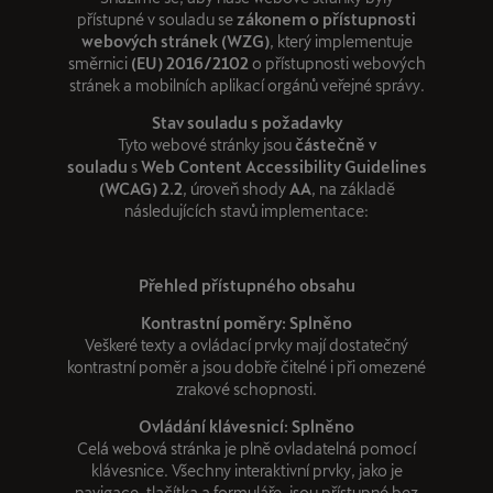
přístupné v souladu se
zákonem o přístupnosti
webových stránek (WZG)
, který implementuje
směrnici
(EU) 2016/2102
o přístupnosti webových
stránek a mobilních aplikací orgánů veřejné správy.
Stav souladu s požadavky
Tyto webové stránky jsou
částečně v
souladu
s
Web Content Accessibility Guidelines
(WCAG) 2.2
, úroveň shody
AA
, na základě
následujících stavů implementace:
Přehled přístupného obsahu
Kontrastní poměry: Splněno
Veškeré texty a ovládací prvky mají dostatečný
kontrastní poměr a jsou dobře čitelné i při omezené
zrakové schopnosti.
Ovládání klávesnicí: Splněno
Celá webová stránka je plně ovladatelná pomocí
klávesnice. Všechny interaktivní prvky, jako je
navigace, tlačítka a formuláře, jsou přístupné bez