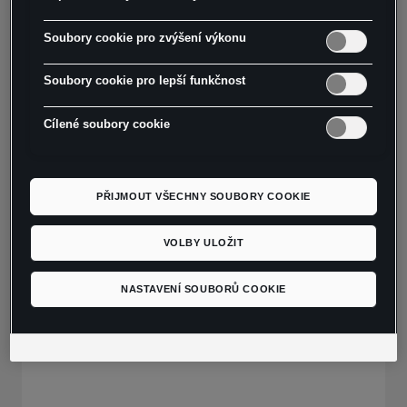
Soubory cookie pro zvýšení výkonu
Do košíku
Soubory cookie pro lepší funkčnost
- Mikina CUPRA CREWNECK vyniká decentním
Cílené soubory cookie
barevným provedením a univerzálním běžným
střihem vhodným pro všechny příležitosti
- Reliéfní logo CUPRA na hrudi
PŘIJMOUT VŠECHNY SOUBORY COOKIE
- Materiál: 85 % organická bavlna, 15 %
recyklovaný polyester
VOLBY ULOŽIT
- Barva: modrá Moonslate
NASTAVENÍ SOUBORŮ COOKIE
Pokyny k péči:
- Lze prát v pračce na 30 °C
- Není vhodné sušit v bubnové sušičce