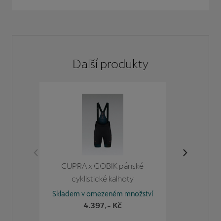
Další
produkty
CUPRA x GOBIK pánské
Pán
cyklistické kalhoty
CRE
Skladem v omezeném množství
Skladem
4.397
,- Kč