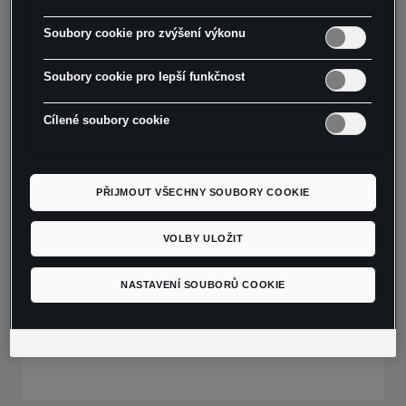
Do košíku
Soubory cookie pro zvýšení výkonu
Soubory cookie pro lepší funkčnost
- Dětská mikina s klasickým výstřihem a dlouhým
rukávem
Cílené soubory cookie
- Reliéfní logo tón v tónu na hrudi
- Materiál: 85 % organická bavlna, 15 %
recyklovaný polyester
PŘIJMOUT VŠECHNY SOUBORY COOKIE
- Barva: modrá MOONSLATE
- Velikost odpovídá věku dítěte: 9-10 let
VOLBY ULOŽIT
Pokyny k péči:
NASTAVENÍ SOUBORŮ COOKIE
- Lze prát v pračce na 30 °C
- Není vhodné sušit v bubnové sušičce