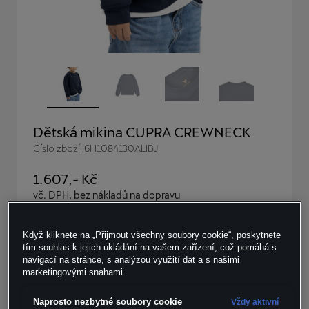
Dětská mikina CUPRA CREWNECK
Číslo zboží: 6H1084130ALIBJ
1.607
,- Kč
vč. DPH, bez nákladů na dopravu
Skladem v omezeném množství
Když kliknete na „Přijmout všechny soubory cookie“, poskytnete
tím souhlas k jejich ukládání na vašem zařízení, což pomáhá s
Velikost:
Počet kusů:
navigací na stránce, s analýzou využití dat a s našimi
marketingovými snahami.
Naprosto nezbytné soubory cookie
Vždy aktivní