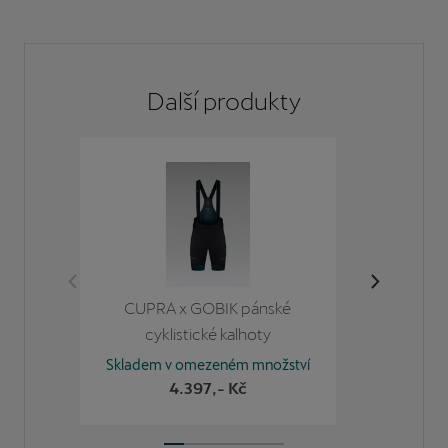
Další
produkty
CUPRA x GOBIK pánské
Pán
cyklistické kalhoty
CRE
Skladem v omezeném množství
Skladem
4.397
,- Kč