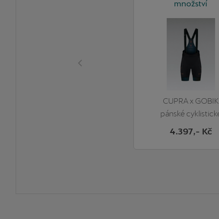
množství
CUPRA x GOBIK
pánské cyklistick
kalhoty
4.397
,- Kč