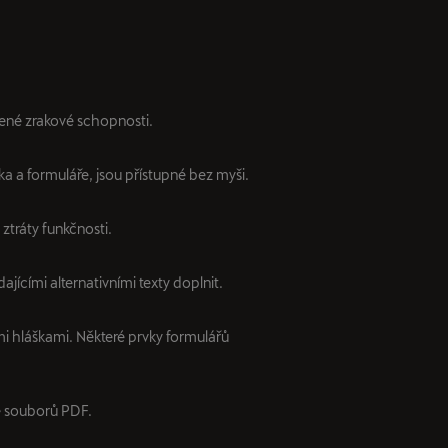
zené zrakové schopnosti.
ka a formuláře, jsou přístupné bez myši.
ztráty funkčnosti.
ajícími alternativními texty doplnit.
i hláškami. Některé prvky formulářů
e souborů PDF.