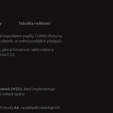
y
Tabulka velikostí
učené importérem značky CUPRA (Porsche
 zákoník, ve znění pozdějších předpisů.
 jako je hmotnost, valivý odpor a
emisí CO2.
tránek (WZG)
, který implementuje
 veřejné správy.
eň shody
AA
, na základě následujících