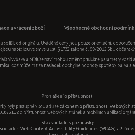
ace a vrácení zboží
Všeobecné obchodní podmínk
ou se lišit od originálu. Uváděné ceny jsou pouze orientační, dopor
nejsou nabídkou ve smyslu ust. § 1732 zákona č. 89/2012 Sb., občanský
áštní výbava a příslušenství mohou změnit příslušné parametry vozidla,
ika, což může mít za následek odchylné hodnoty spotřeby paliva a 
Prohlášení o přístupnosti
nky byly přístupné v souladu se
zákonem o přístupnosti webových s
2016/2102
o přístupnosti webových stránek a mobilních aplikací orgánů
Stav souladu s požadavky
 souladu
s
Web Content Accessibility Guidelines (WCAG) 2.2
, úrov
stavů implementace: