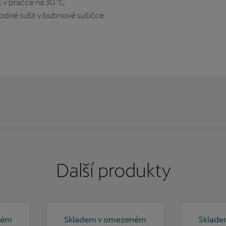
t v pračce na 30 °C
hodné sušit v bubnové sušičce
Další
produkty
ném
Skladem v omezeném
Sklad