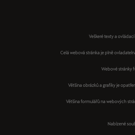
Veškeré texty a ovládac
Celá webová stránka je plně ovladatelná
Webové stránky fu
Většina obrázků a grafiky je opatřen
Většina formulářů na webových strá
Nabízené soub