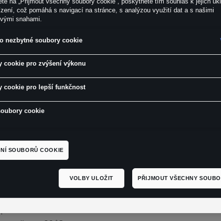
ete na „Přijmout všechny soubory cookie“, poskytnete tím souhlas k jejich uk
zení, což pomáhá s navigací na stránce, s analýzou využití dat a s našimi
ovými snahami.
o nezbytné soubory cookie
 cookie pro zvýšení výkonu
 cookie pro lepší funkčnost
soubory cookie
 CROP TOP s klasickým výstřihem a dlouhým rukávem
NÍ SOUBORŮ COOKIE
eliéfní logo CUPRA tón v tónu na hrudi
l: 85 % organická bavlna, 15 % recyklovaný polyester
VOLBY ULOŽIT
PŘIJMOUT VŠECHNY SOUBO
černá
 péči: