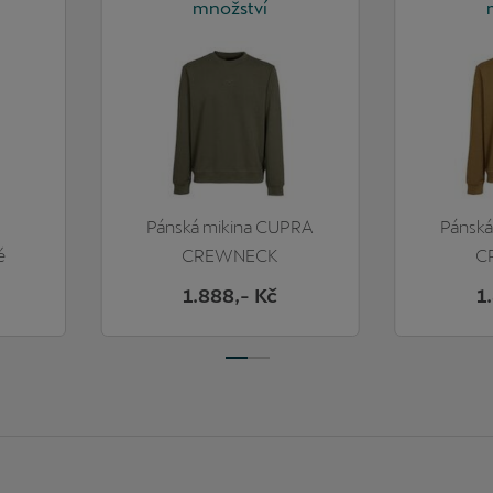
množství
Pánská mikina CUPRA
Pánská
é
CREWNECK
C
STANDARD
S
1.888
,- Kč
1