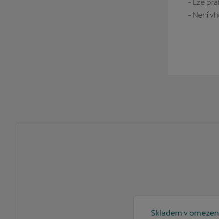
- Lze prá
- Není v
Skladem v omeze