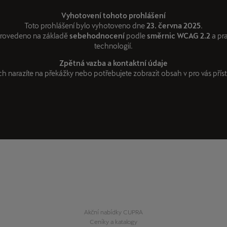
Vyhotovení tohoto prohlášení
Toto prohlášení bylo vyhotoveno dne
23. června 2025
.
provedeno na základě
sebehodnocení
podle
směrnic WCAG 2.2
a pra
technologií.
Zpětná vazba a kontaktní údaje
 narazíte na překážky nebo potřebujete zobrazit obsah v pro vás příst
Akční nabídky CUPRA
Ceníky a katalogy