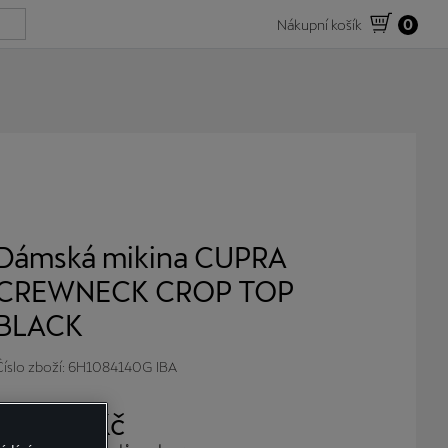
Nákupní košík
0
Dámská mikina CUPRA
CREWNECK CROP TOP
BLACK
Číslo zboží: 6H1084140G IBA
1.888
,- Kč