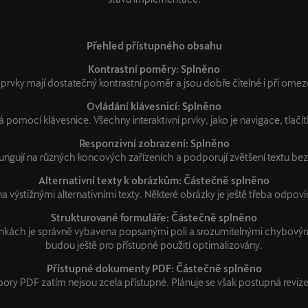
Přehled přístupného obsahu
Kontrastní poměry: Splněno
í prvky mají dostatečný kontrastní poměr a jsou dobře čitelné i při ome
Ovládání klávesnicí: Splněno
 pomocí klávesnice. Všechny interaktivní prvky, jako je navigace, tlačít
Responzivní zobrazení: Splněno
ngují na různých koncových zařízeních a podporují zvětšení textu bez 
Alternativní texty k obrázkům: Částečně splněno
a výstižnými alternativními texty. Některé obrázky je ještě třeba odpovíd
Strukturované formuláře: Částečně splněno
nkách je správně vybavena popsanými poli a srozumitelnými chybovým
budou ještě pro přístupné použití optimalizovány.
Přístupné dokumenty PDF: Částečně splněno
ory PDF zatím nejsou zcela přístupné. Plánuje se však postupná reviz