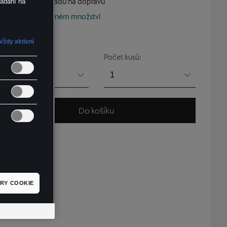
vč. DPH, bez nákladů na dopravu
ládání na
Skladem v omezeném množství
Vždy aktivní
Velikost:
Počet kusů:
S
1
Do košíku
M
2
L
3
4
RY COOKIE
5
6