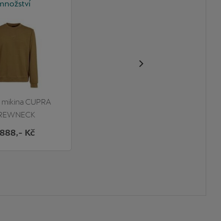
množství
množství
 mikina CUPRA
Mikina CUPRA s kapucí,
REWNECK
unisex
TANDARD
.888
,- Kč
1.894
,- Kč