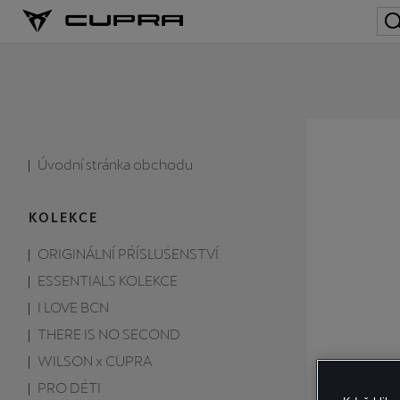
Úvodní stránka obchodu
KOLEKCE
ORIGINÁLNÍ PŘÍSLUŠENSTVÍ
ESSENTIALS KOLEKCE
I LOVE BCN
THERE IS NO SECOND
WILSON x CUPRA
PRO DĚTI