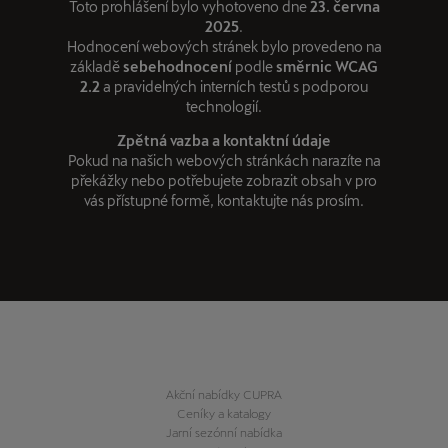
Toto prohlášení bylo vyhotoveno dne
23. června
2025
.
Hodnocení webových stránek bylo provedeno na
základě
sebehodnocení
podle
směrnic WCAG
2.2
a pravidelných interních testů s podporou
technologií.
Zpětná vazba a kontaktní údaje
Pokud na našich webových stránkách narazíte na
překážky nebo potřebujete zobrazit obsah v pro
vás přístupné formě, kontaktujte nás prosím.
Akční nabídky CUPRA
Ceníky a katalogy
Jarní sezónní nabídka