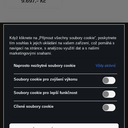
9.697
,- Kč
Když kliknete na „Přijmout všechny soubory cookie“, poskytnete
Nakupujte jednoduše
tím souhlas k jejich ukládání na vašem zařízení, což pomáhá s
navigací na stránce, s analýzou využití dat a s našimi
marketingovými snahami.
Doprava ZDARMA
Naprosto nezbytné soubory cookie
Vždy aktivní
do vybraných výdejních míst CUPRA
Soubory cookie pro zvýšení výkonu
Vrácení zboží
Soubory cookie pro lepší funkčnost
do 14 dní
Cílené soubory cookie
Doručení zboží
pouze na území ČR