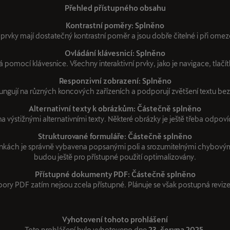
Přehled přístupného obsahu
Kontrastní poměry: Splněno
í prvky mají dostatečný kontrastní poměr a jsou dobře čitelné i při ome
Ovládání klávesnicí: Splněno
 pomocí klávesnice. Všechny interaktivní prvky, jako je navigace, tlačít
Responzivní zobrazení: Splněno
ngují na různých koncových zařízeních a podporují zvětšení textu bez 
Alternativní texty k obrázkům: Částečně splněno
a výstižnými alternativními texty. Některé obrázky je ještě třeba odpovíd
Strukturované formuláře: Částečně splněno
nkách je správně vybavena popsanými poli a srozumitelnými chybovým
budou ještě pro přístupné použití optimalizovány.
Přístupné dokumenty PDF: Částečně splněno
ory PDF zatím nejsou zcela přístupné. Plánuje se však postupná reviz
Vyhotovení tohoto prohlášení
Toto prohlášení bylo vyhotoveno dne
23. června 2025
.