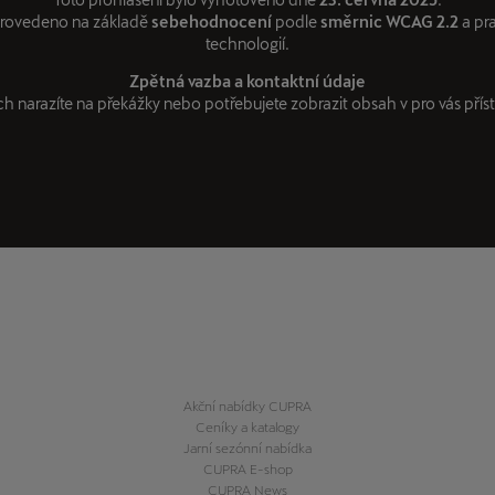
provedeno na základě
sebehodnocení
podle
směrnic WCAG 2.2
a pra
technologií.
Zpětná vazba a kontaktní údaje
 narazíte na překážky nebo potřebujete zobrazit obsah v pro vás příst
Akční nabídky CUPRA
Ceníky a katalogy
Jarní sezónní nabídka
CUPRA E-shop
CUPRA News