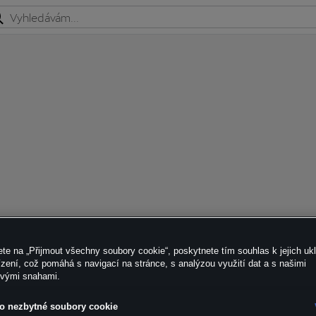
ete na „Přijmout všechny soubory cookie“, poskytnete tím souhlas k jejich uk
zení, což pomáhá s navigací na stránce, s analýzou využití dat a s našimi
ovými snahami.
o nezbytné soubory cookie