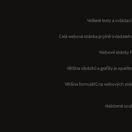
Veškeré texty a ovládac
Celá webová stránka je plně ovladatelná
Webové stránky fu
Většina obrázků a grafiky je opatřen
Většina formulářů na webových strá
Nabízené soub