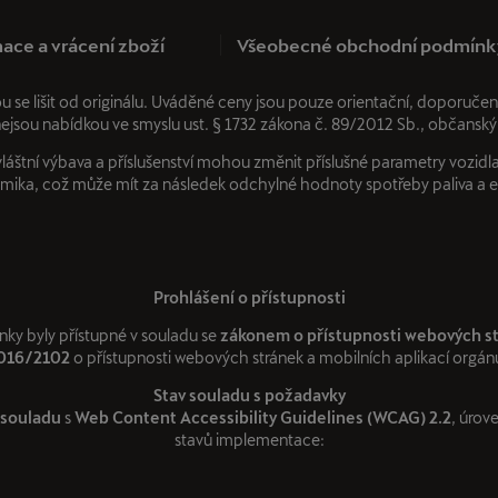
ace a vrácení zboží
Všeobecné obchodní podmínk
ou se lišit od originálu. Uváděné ceny jsou pouze orientační, dopor
nejsou nabídkou ve smyslu ust. § 1732 zákona č. 89/2012 Sb., občanský
áštní výbava a příslušenství mohou změnit příslušné parametry vozidla,
ika, což může mít za následek odchylné hodnoty spotřeby paliva a 
Prohlášení o přístupnosti
nky byly přístupné v souladu se
zákonem o přístupnosti webových s
2016/2102
o přístupnosti webových stránek a mobilních aplikací orgánů
Stav souladu s požadavky
 souladu
s
Web Content Accessibility Guidelines (WCAG) 2.2
, úrov
stavů implementace: