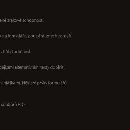
zené zrakové schopnosti.
ka a formuláře, jsou přístupné bez myši.
ztráty funkčnosti.
ajícími alternativními texty doplnit.
i hláškami. Některé prvky formulářů
e souborů PDF.