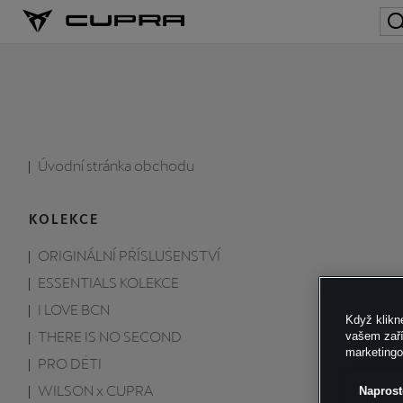
Úvodní stránka obchodu
KOLEKCE
ORIGINÁLNÍ PŘÍSLUŠENSTVÍ
ESSENTIALS KOLEKCE
I LOVE BCN
Když klikn
THERE IS NO SECOND
vašem zaří
marketing
PRO DĚTI
WILSON x CUPRA
Naprost