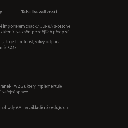
y
Tabulka velikostí
učené importérem značky CUPRA (Porsche
 zákoník, ve znění pozdějších předpisů.
 jako je hmotnost, valivý odpor a
emisí CO2.
tránek (WZG)
, který implementuje
 veřejné správy.
eň shody
AA
, na základě následujících