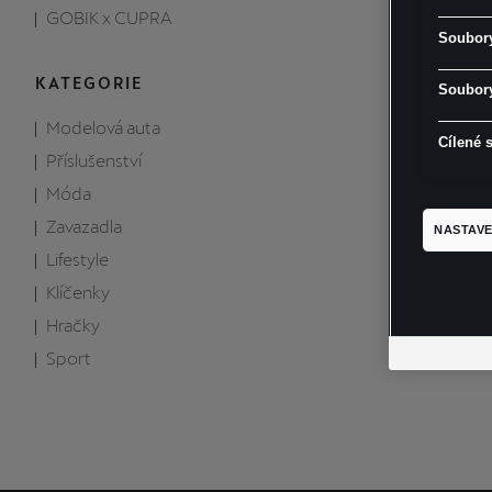
GOBIK x CUPRA
Soubory
KATEGORIE
Soubory
Modelová auta
Cílené 
Příslušenství
Móda
Zavazadla
NASTAVE
Lifestyle
Klíčenky
Hračky
Sport