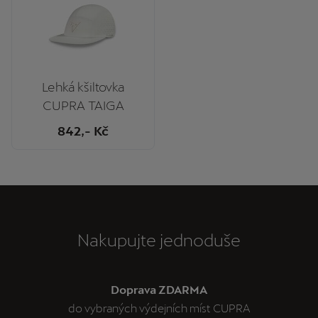
Lehká kšiltovka
CUPRA TAIGA
842
,- Kč
Nakupujte jednoduše
Doprava ZDARMA
do vybraných výdejních míst CUPRA