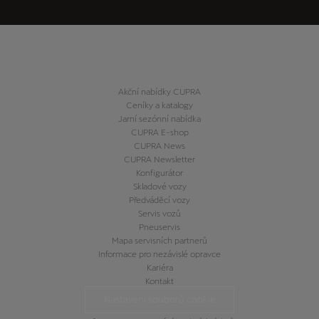
Akční nabídky CUPRA
Ceníky a katalogy
Jarní sezónní nabídka
CUPRA E-shop
CUPRA News
CUPRA Newsletter
Konfigurátor
Skladové vozy
Předváděcí vozy
Servis vozů
Pneuservis
Mapa servisních partnerů
Informace pro nezávislé opravce
Kariéra
Kontakt
Nastavení souborů cookie