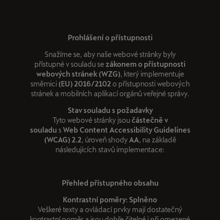
Prohlášení o přístupnosti
Snažíme se, aby naše webové stránky byly
přístupné v souladu se
zákonem o přístupnosti
webových stránek (WZG)
, který implementuje
směrnici
(EU) 2016/2102
o přístupnosti webových
stránek a mobilních aplikací orgánů veřejné správy.
Stav souladu s požadavky
Tyto webové stránky jsou
částečně v
souladu
s
Web Content Accessibility Guidelines
(WCAG) 2.2
, úroveň shody
AA
, na základě
následujících stavů implementace:
Přehled přístupného obsahu
Kontrastní poměry: Splněno
Veškeré texty a ovládací prvky mají dostatečný
kontrastní poměr a jsou dobře čitelné i při omezené