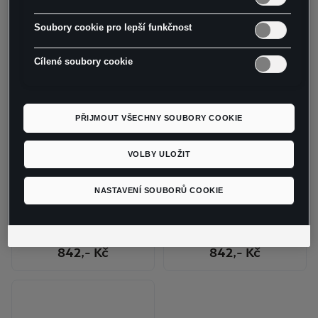
Kšiltovka CUPRA
Kšiltovka CUPRA
Soubory cookie pro lepší funkčnost
844
,- Kč
842
,- Kč
Cílené soubory cookie
PŘIJMOUT VŠECHNY SOUBORY COOKIE
VOLBY ULOŽIT
NASTAVENÍ SOUBORŮ COOKIE
Kšiltovka CUPRA
Kšiltovka CUPRA
TAIGA
842
,- Kč
842
,- Kč