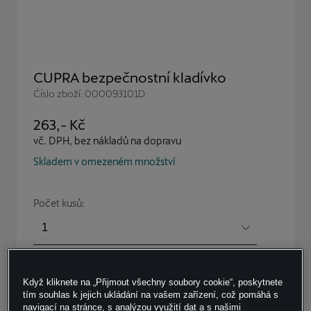
CUPRA bezpečnostní kladívko
Číslo zboží: 000093101D
263
,- Kč
vč. DPH, bez nákladů na dopravu
Skladem v omezeném množství
Počet kusů:
Do košíku
Když kliknete na „Přijmout všechny soubory cookie“, poskytnete
tím souhlas k jejich ukládání na vašem zařízení, což pomáhá s
navigací na stránce, s analýzou využití dat a s našimi