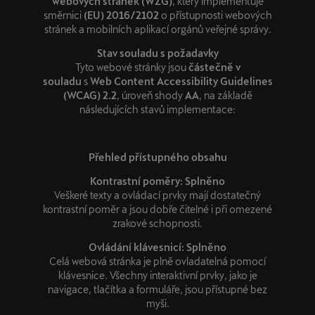
webových stránek (WZG)
, který implementuje
směrnici
(EU) 2016/2102
o přístupnosti webových
stránek a mobilních aplikací orgánů veřejné správy.
Stav souladu s požadavky
Tyto webové stránky jsou
částečně v
souladu
s
Web Content Accessibility Guidelines
(WCAG) 2.2
, úroveň shody
AA
, na základě
následujících stavů implementace:
Přehled přístupného obsahu
Kontrastní poměry: Splněno
Veškeré texty a ovládací prvky mají dostatečný
kontrastní poměr a jsou dobře čitelné i při omezené
zrakové schopnosti.
Ovládání klávesnicí: Splněno
Celá webová stránka je plně ovladatelná pomocí
klávesnice. Všechny interaktivní prvky, jako je
navigace, tlačítka a formuláře, jsou přístupné bez
myši.