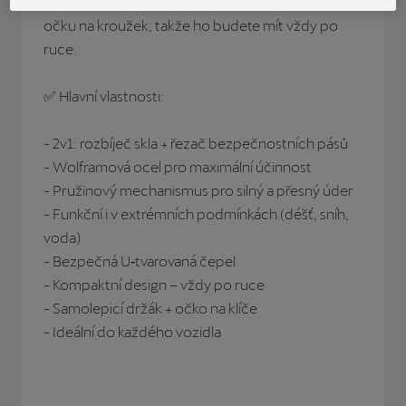
samolepicího držáku nebo nosit na klíčích díky
očku na kroužek, takže ho budete mít vždy po
ruce.
✅ Hlavní vlastnosti:
- 2v1: rozbíječ skla + řezač bezpečnostních pásů
- Wolframová ocel pro maximální účinnost
- Pružinový mechanismus pro silný a přesný úder
- Funkční i v extrémních podmínkách (déšť, sníh,
voda)
- Bezpečná U‑tvarovaná čepel
- Kompaktní design – vždy po ruce
- Samolepicí držák + očko na klíče
- Ideální do každého vozidla