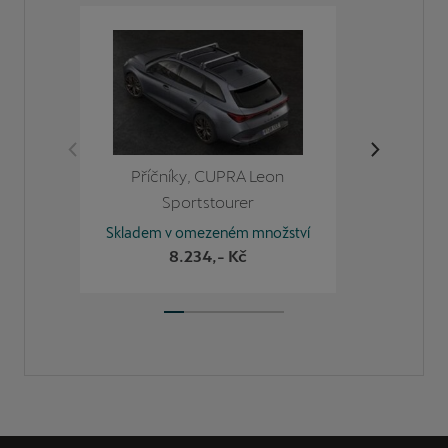
Příčníky, CUPRA Leon
P
Sportstourer
Skladem v omezeném množství
Skladem
8.234
,- Kč