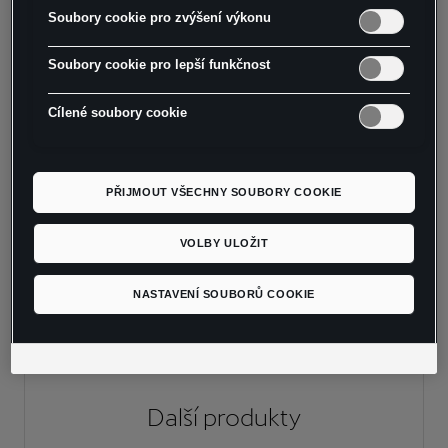
- Sada příčníků (přední a zadní) s integrovaným
Soubory cookie pro zvýšení výkonu
bezpečnostním systémem proti odcizení
- Pouze pro vozidla se střešními podélníky
Soubory cookie pro lepší funkčnost
- Maximální nosnost: 75 kg
- UPOZORNĚNÍ: Použití panoramatického
Cílené soubory cookie
střešního okna může být s namontovanými
příčníky omezeno
PŘIJMOUT VŠECHNY SOUBORY COOKIE
- Pro CUPRA Ateca od modelového roku 2018
VOLBY ULOŽIT
NASTAVENÍ SOUBORŮ COOKIE
Další
produkty