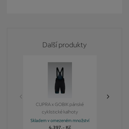
Další
produkty
CUPRA x GOBIK pánské
Pán
cyklistické kalhoty
CRE
Skladem v omezeném množství
Skladem
4.397
,- Kč