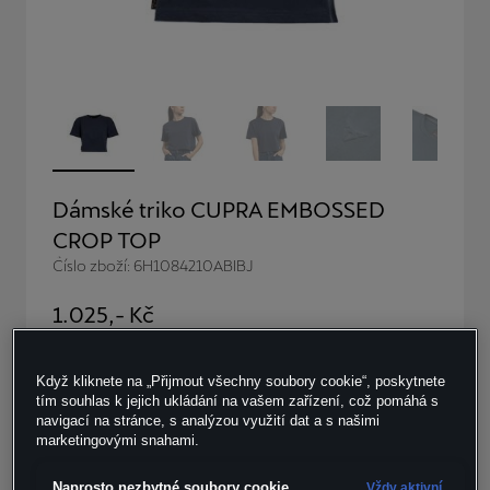
Dámské triko CUPRA EMBOSSED
CROP TOP
Číslo zboží: 6H1084210ABIBJ
1.025
,- Kč
vč. DPH, bez nákladů na dopravu
Skladem v omezeném množství
Když kliknete na „Přijmout všechny soubory cookie“, poskytnete
tím souhlas k jejich ukládání na vašem zařízení, což pomáhá s
navigací na stránce, s analýzou využití dat a s našimi
Velikost:
Počet kusů:
marketingovými snahami.
Naprosto nezbytné soubory cookie
Vždy aktivní