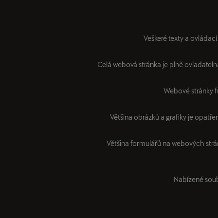
Veškeré texty a ovládac
Celá webová stránka je plně ovladatelná
Webové stránky fu
Většina obrázků a grafiky je opatřen
Většina formulářů na webových strá
Nabízené soub