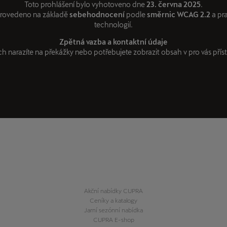
Toto prohlášení bylo vyhotoveno dne
23. června 2025
.
provedeno na základě
sebehodnocení
podle
směrnic WCAG 2.2
a pra
technologií.
Zpětná vazba a kontaktní údaje
 narazíte na překážky nebo potřebujete zobrazit obsah v pro vás příst
Akční nabídky CUPRA
Ceníky a katalogy
Jarní sezónní nabídka
CUPRA E-shop