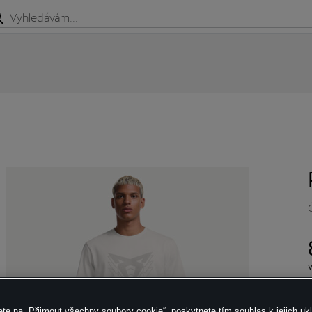
ete na „Přijmout všechny soubory cookie“, poskytnete tím souhlas k jejich uk