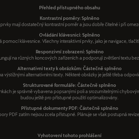
Přehled přístupného obsahu
Kontrastní poměry: Splněno
í prvky mají dostatečný kontrastní poměr a jsou dobře čitelné i při ome
Ovládání klávesnicí: Splněno
 pomocí klávesnice. Všechny interaktivní prvky, jako je navigace, tlačít
Responzivní zobrazení: Splněno
ngují na různých koncových zařízeních a podporují zvětšení textu bez 
Alternativní texty k obrázkům: Částečně splněno
a výstižnými alternativními texty. Některé obrázky je ještě třeba odpovíd
Strukturované formuláře: Částečně splněno
nkách je správně vybavena popsanými poli a srozumitelnými chybovým
budou ještě pro přístupné použití optimalizovány.
Přístupné dokumenty PDF: Částečně splněno
ory PDF zatím nejsou zcela přístupné. Plánuje se však postupná reviz
Vyhotovení tohoto prohlášení