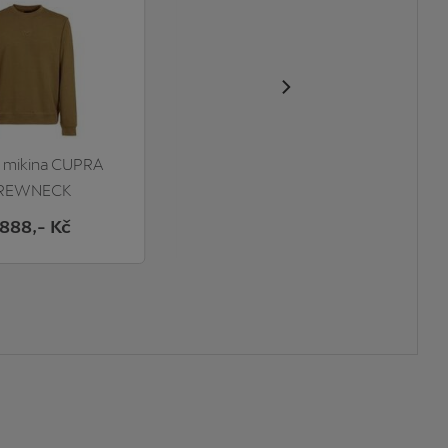
 mikina CUPRA
Mikina CUPRA s kapucí,
REWNECK
unisex
TANDARD
.888
,- Kč
1.894
,- Kč