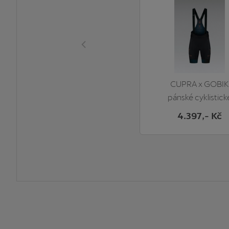
CUPRA x GOBIK
pánské cyklistick
kalhoty
4.397
,- Kč