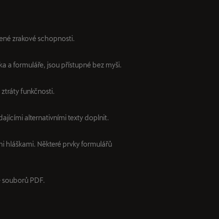
zené zrakové schopnosti.
ka a formuláře, jsou přístupné bez myši.
ztráty funkčnosti.
ajícími alternativními texty doplnit.
i hláškami. Některé prvky formulářů
e souborů PDF.