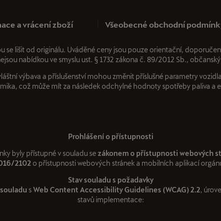
ace a vrácení zboží
Všeobecné obchodní podmínk
ou se lišit od originálu. Uváděné ceny jsou pouze orientační, dopor
nejsou nabídkou ve smyslu ust. § 1732 zákona č. 89/2012 Sb., občanský
áštní výbava a příslušenství mohou změnit příslušné parametry vozidla,
ika, což může mít za následek odchylné hodnoty spotřeby paliva a 
Prohlášení o přístupnosti
nky byly přístupné v souladu se
zákonem o přístupnosti webových s
2016/2102
o přístupnosti webových stránek a mobilních aplikací orgánů
Stav souladu s požadavky
 souladu
s
Web Content Accessibility Guidelines (WCAG) 2.2
, úrov
stavů implementace: