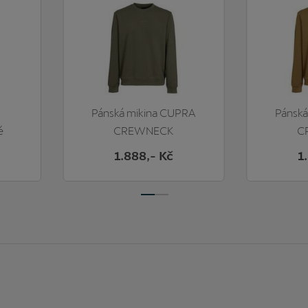
Pánská mikina CUPRA
Pánská
é
CREWNECK
C
STANDARD
S
1.888
,- Kč
1