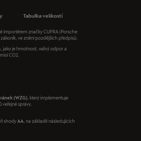
y
Tabulka velikostí
učené importérem značky CUPRA (Porsche
 zákoník, ve znění pozdějších předpisů.
 jako je hmotnost, valivý odpor a
emisí CO2.
tránek (WZG)
, který implementuje
 veřejné správy.
eň shody
AA
, na základě následujících