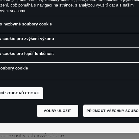
zení, což pomáhá s navigací na stránce, s analýzou využití dat a s našimi
ovými snahami.
o nezbytné soubory cookie
 cookie pro zvýšení výkonu
 cookie pro lepší funkčnost
soubory cookie
 s krátkým rukávem inspirované designem modelu CUPRA Forme
potisk loga CUPRA na hrudi
dní střih
NÍ SOUBORŮ COOKIE
ílá
l: 100 % organická bavlna
VOLBY ULOŽIT
PŘIJMOUT VŠECHNY SOUBO
 péči:
t v pračce na 30 °C
hodné sušit v bubnové sušičce