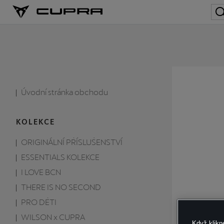
Úvodní stránka obchodu
KOLEKCE
ORIGINÁLNÍ PŘÍSLUŠENSTVÍ
ESSENTIALS KOLEKCE
I LOVE BCN
THERE IS NO SECOND
PRO DĚTI
WILSON x CUPRA
Když klikn