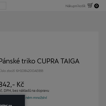
Nákupní košík
0
Pánské triko CUPRA TAIGA
Číslo zboží: 6H1084200AEIBB
842
,- Kč
vč. DPH, bez nákladů na dopravu
Skladem v omezeném množství
ládání na