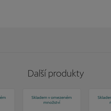
Další
produkty
ném
Skladem v omezeném
Sklad
množství