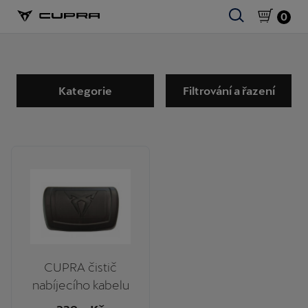
0
Kategorie
Filtrování a řazení
CUPRA čistič
nabíjecího kabelu