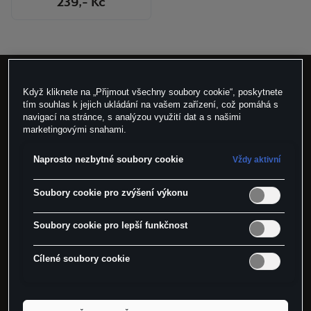
239
,- Kč
Když kliknete na „Přijmout všechny soubory cookie“, poskytnete
Nakupujte jednoduše
tím souhlas k jejich ukládání na vašem zařízení, což pomáhá s
navigací na stránce, s analýzou využití dat a s našimi
marketingovými snahami.
Doprava ZDARMA
Naprosto nezbytné soubory cookie
Vždy aktivní
do vybraných výdejních míst CUPRA
Soubory cookie pro zvýšení výkonu
Vrácení zboží
Soubory cookie pro lepší funkčnost
do 14 dní
Cílené soubory cookie
Doručení zboží
pouze na území ČR