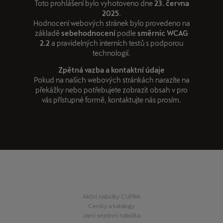
Toto prohlášení bylo vyhotoveno dne
23. června
2025
.
Hodnocení webových stránek bylo provedeno na
základě
sebehodnocení
podle
směrnic WCAG
2.2
a pravidelných interních testů s podporou
technologií.
Zpětná vazba a kontaktní údaje
Pokud na našich webových stránkách narazíte na
překážky nebo potřebujete zobrazit obsah v pro
vás přístupné formě, kontaktujte nás prosím.
Akční nabídky CUPRA
Ceníky a katalogy
Jarní sezónní nabídka